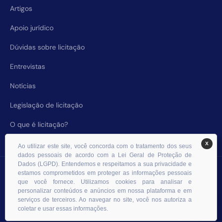
Artigos
Apoio jurídico
Dúvidas sobre licitação
Entrevistas
Notícias
Legislação de licitação
O que é licitação?
X
Ao utilizar este site, você concorda com o tratamento dos seus
dados pessoais de acordo com a Lei Geral de Proteção de
Dados (LGPD). Entendemos e respeitamos a sua privacidade e
© 2026 RHS Licitações. Todos os direitos reservados.
estamos comprometidos em proteger as informações pessoais
que você fornece. Utilizamos cookies para analisar e
personalizar conteúdos e anúncios em nossa plataforma e em
serviços de terceiros. Ao navegar no site, você nos autoriza a
coletar e usar essas informações.