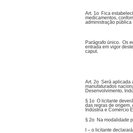
Art. 1o Fica estabele
medicamentos, conforme
administração pública
Parágrafo único. Os ed
entrada em vigor dest
caput.
Art. 2o Será aplicada 
manufaturados naciona
Desenvolvimento, Indú
§ 1o O licitante dever
das regras de origem,
Indústria e Comércio E
§ 2o Na modalidade pr
I – o licitante declar