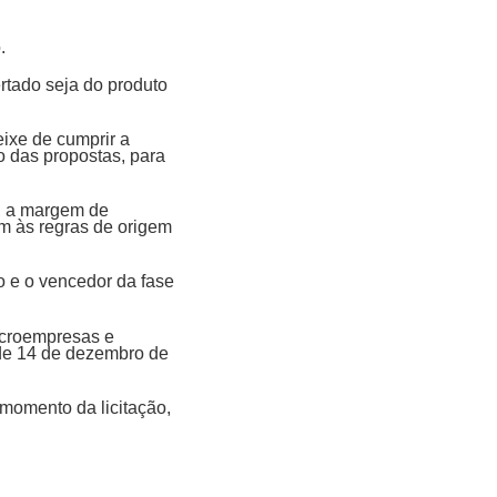
o.
rtado seja do produto
eixe de cumprir a
ão das propostas, para
e, a margem de
em às regras de origem
o e o vencedor da fase
microempresas e
 de 14 de dezembro de
momento da licitação,