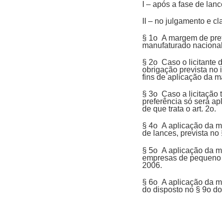
I – após a fase de lan
II – no julgamento e c
§ 1o A margem de prefe
manufaturado naciona
§ 2o Caso o licitante d
obrigação prevista no i
fins de aplicação da 
§ 3o Caso a licitação 
preferência só será a
de que trata o art. 2o.
§ 4o A aplicação da m
de lances, prevista no
§ 5o A aplicação da m
empresas de pequeno p
2006.
§ 6o A aplicação da m
do disposto no § 9o do