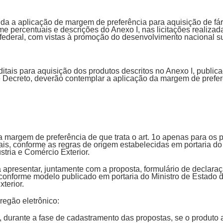
cida a aplicação de margem de preferência para aquisição de f
 percentuais e descrições do Anexo I, nas licitações realizad
 federal, com vistas à promoção do desenvolvimento nacional s
itais para aquisição dos produtos descritos no Anexo I, public
e Decreto, deverão contemplar a aplicação da margem de preferê
a margem de preferência de que trata o art. 1o apenas para os 
is, conforme as regras de origem estabelecidas em portaria do
stria e Comércio Exterior.
á apresentar, juntamente com a proposta, formulário de declar
 conforme modelo publicado em portaria do Ministro de Estado
xterior.
egão eletrônico:
ará, durante a fase de cadastramento das propostas, se o produto