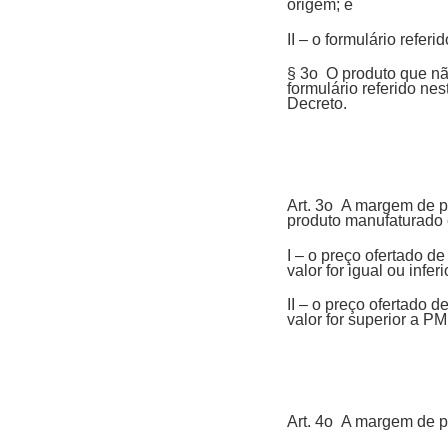
origem; e
II – o formulário refe
§ 3o O produto que não
formulário referido ne
Decreto.
Art. 3o A margem de pr
produto manufaturado e
I – o preço ofertado 
valor for igual ou infer
II – o preço ofertado
valor for superior a PM
Art. 4o A margem de pr