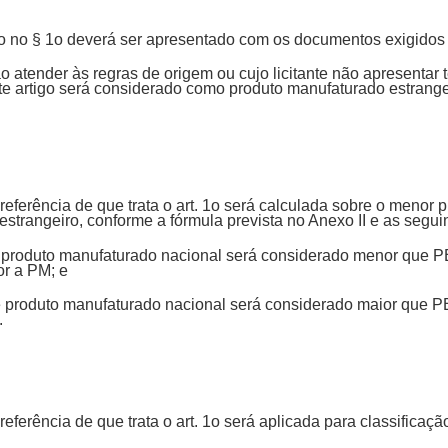
rido no § 1o deverá ser apresentado com os documentos exigidos
 atender às regras de origem ou cujo licitante não apresentar
ste artigo será considerado como produto manufaturado estrange
eferência de que trata o art. 1o será calculada sobre o menor p
strangeiro, conforme a fórmula prevista no Anexo II e as segui
de produto manufaturado nacional será considerado menor que 
ior a PM; e
 de produto manufaturado nacional será considerado maior que 
.
eferência de que trata o art. 1o será aplicada para classificaçã