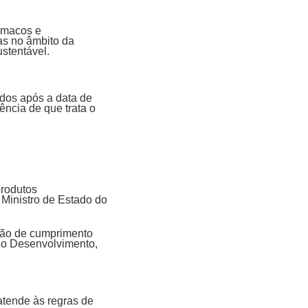
ármacos e
as no âmbito da
ustentável.
ados após a data de
ncia de que trata o
produtos
 Ministro de Estado do
ação de cumprimento
 do Desenvolvimento,
 atende às regras de