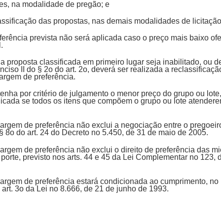
ces, na modalidade de pregão; e
lassificação das propostas, nas demais modalidades de licitaçã
rência prevista não será aplicada caso o preço mais baixo ofe
l.
a proposta classificada em primeiro lugar seja inabilitado, ou d
nciso II do § 2o do art. 2o, deverá ser realizada a reclassificaç
margem de preferência.
tenha por critério de julgamento o menor preço do grupo ou lot
plicada se todos os itens que compõem o grupo ou lote atender
argem de preferência não exclui a negociação entre o pregoeir
 § 8o do art. 24 do Decreto no 5.450, de 31 de maio de 2005.
argem de preferência não exclui o direito de preferência das 
orte, previsto nos arts. 44 e 45 da Lei Complementar no 123,
argem de preferência estará condicionada ao cumprimento, no 
 art. 3o da Lei no 8.666, de 21 de junho de 1993.