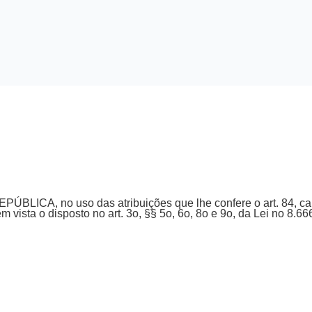
LICA, no uso das atribuições que lhe confere o art. 84, capu
m vista o disposto no art. 3o, §§ 5o, 6o, 8o e 9o, da Lei no 8.6