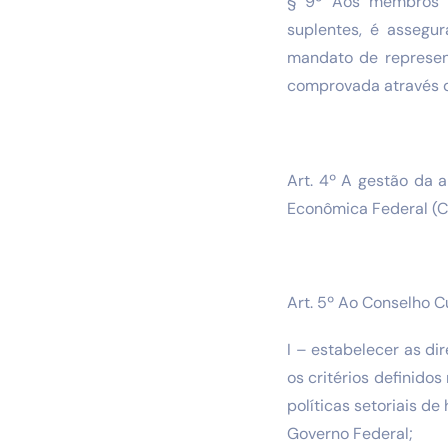
§ 9º Aos membros do
suplentes, é assegu
mandato de represen
comprovada através d
Art. 4º A gestão da 
Econômica Federal (C
Art. 5º Ao Conselho 
I – estabelecer as d
os critérios definido
políticas setoriais d
Governo Federal;