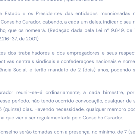
e Estado e os Presidentes das entidades mencionadas n
Conselho Curador, cabendo, a cada um deles, indicar o seu 
ho, que os nomeará. (Redação dada pela Lei nº 9.649, de
2.216-37, de 2001)
tes dos trabalhadores e dos empregadores e seus respect
ectivas centrais sindicais e confederações nacionais e nome
ência Social, e terão mandato de 2 (dois) anos, podendo
rador reunir-se-á ordinariamente, a cada bimestre, po
 esse período, não tendo ocorrido convocação, qualquer d
 15 (quinze) dias. Havendo necessidade, qualquer membro po
rma que vier a ser regulamentada pelo Conselho Curador.
Conselho serão tomadas com a presença, no mínimo, de 7 (s