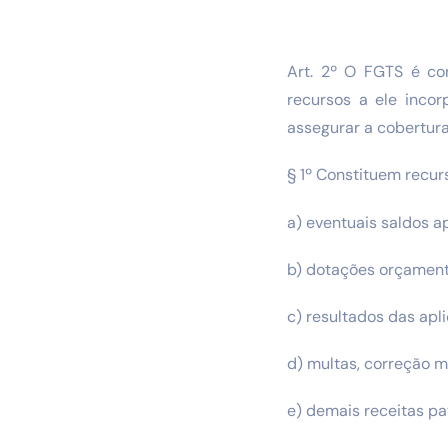
Art. 2º O FGTS é con
recursos a ele inco
assegurar a cobertura
§ 1º Constituem recur
a) eventuais saldos ap
b) dotações orçamentá
c) resultados das apl
d) multas, correção m
e) demais receitas pat