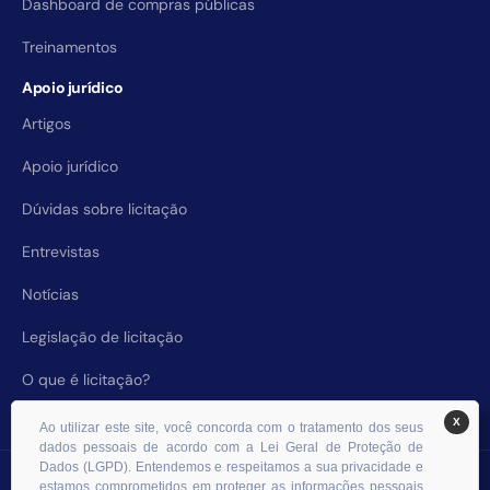
Dashboard de compras públicas
Treinamentos
Apoio jurídico
Artigos
Apoio jurídico
Dúvidas sobre licitação
Entrevistas
Notícias
Legislação de licitação
O que é licitação?
X
Ao utilizar este site, você concorda com o tratamento dos seus
dados pessoais de acordo com a Lei Geral de Proteção de
Dados (LGPD). Entendemos e respeitamos a sua privacidade e
© 2026 RHS Licitações. Todos os direitos reservados.
estamos comprometidos em proteger as informações pessoais