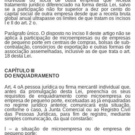
individual ou sócia de outra empresa que receba
tratamento jurídico diferenciado na forma desta Lei, salvo
se a participação não for superior a dez por cento do
capital social de outra empresa desde que a receita bruta
global anual ultrapasse os limites de que tratam os incisos
I e II do art. 2 o.
Parágrafo único. O disposto no inciso II deste artigo não se
aplica à participação de microempresas ou de empresas
de pequeno porte em centrais de compras, bolsas de sub-
contratação, consórcios de exportação e outras formas de
associação assemelhadas, inclusive as de que trata o art.
18 desta Lei.
CAPÍTULO III
DO ENQUADRAMENTO
Art. 4 oA pessoa jurídica ou firma mercantil individual que,
antes da promulgação desta Lei, preenchia os seus
requisitos de enquadramento como microempresa ou
empresa de pequeno porte, excetuadas as já enquadradas
no regime jurídico anterior, comunicará esta situação,
conforme o caso, à Junta Comercial ou ao Registro Civil
das Pessoas Jurídicas, para fim de registro, mediante
simples comunicação, da qual constarão:
I – a situação de microempresa ou de empresa de
pequeno porte;