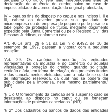
pagamento do título, será feito independentemente de
declaração de anuência do credor, salvo no caso de
impossibilidade de apresentação do original protestado;
IV – para os fins do disposto no caput e nos incisos I, II e
III, caberá ao devedor provar sua qualidade de
microempresa ou de empresa de pequeno porte perante o
tabelionato de protestos de títulos, mediante documento
expedido pela Junta Comercial ou pelo Registro Civil das
Pessoas Jurídicas, conforme o caso.
Art. 40.Os arts. 29 e 31 da Lei n o 9.492, de 10 de
setembro de 1997, passam a vigorar com a seguinte
redação:
“Art. 29. Os cartórios fornecerão às entidades
representativas da indústria e do comércio ou àquelas
vinculadas à proteção do crédito, quando solicitada,
certidão diária, em forma de relação, dos protestos tirados
e dos cancelamentos efetuados, com a nota de se cuidar
de informação reservada, da qual não se poderá dar
publicidade pela imprensa, nem mesmo parcialmente.”
(NR)
“§ 1 o O fornecimento da certidão será suspenso caso se
desatenda ao disposto no caput ou se forneçam
informações de protestos cancelados.” (NR)
“§ 2º Dos cadastros ou bancos de dados das entidades