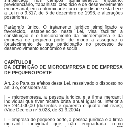
simplificado nos campos administrativo, tributário,
previdenciário, trabalhista, creditício e de desenvolvimento
empresarial, em conformidade com o que dispõe esta Lei e
a Lei n o 9.317, de 5 de dezembro de 1996, e alterações
posteriores.
Parágrafo único. O tratamento jurídico simplificado e
favorecido, estabelecido nesta Lei, visa facilitar a
constituição e o funcionamento da microempresa e da
empresa de pequeno porte, de modo a assegurar o
fortalecimento de sua participação no processo de
desenvolvimento econômico e social.
CAPÍTULO II
DA DEFINIÇÃO DE MICROEMPRESA E DE EMPRESA
DE PEQUENO PORTE
Art. 2 o Para os efeitos desta Lei, ressalvado o disposto no
art. 3 o, considera-se:
I – microempresa, a pessoa jurídica e a firma mercantil
individual que tiver receita bruta anual igual ou inferior a
R$ 244.000,00 (duzentos e quarenta e quatro mil reais);
(Vide Decreto nº 5.028, de 31.3.2004)
II – empresa de pequeno porte, a pessoa jurídica e a firma
mercantil individual que, não enquadrada como