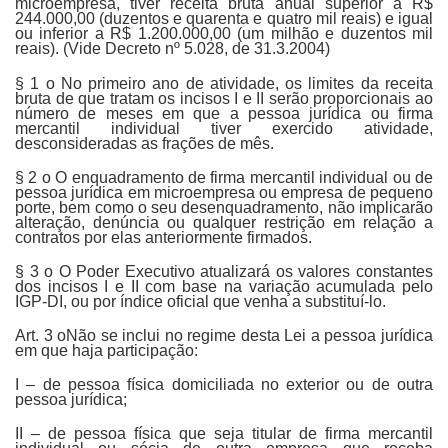
microempresa, tiver receita bruta anual superior a R$
244.000,00 (duzentos e quarenta e quatro mil reais) e igual
ou inferior a R$ 1.200.000,00 (um milhão e duzentos mil
reais). (Vide Decreto nº 5.028, de 31.3.2004)
§ 1 o No primeiro ano de atividade, os limites da receita
bruta de que tratam os incisos I e II serão proporcionais ao
número de meses em que a pessoa jurídica ou firma
mercantil individual tiver exercido atividade,
desconsideradas as frações de mês.
§ 2 o O enquadramento de firma mercantil individual ou de
pessoa jurídica em microempresa ou empresa de pequeno
porte, bem como o seu desenquadramento, não implicarão
alteração, denúncia ou qualquer restrição em relação a
contratos por elas anteriormente firmados.
§ 3 o O Poder Executivo atualizará os valores constantes
dos incisos I e II com base na variação acumulada pelo
IGP-DI, ou por índice oficial que venha a substituí-lo.
Art. 3 oNão se inclui no regime desta Lei a pessoa jurídica
em que haja participação:
I – de pessoa física domiciliada no exterior ou de outra
pessoa jurídica;
II – de pessoa física que seja titular de firma mercantil