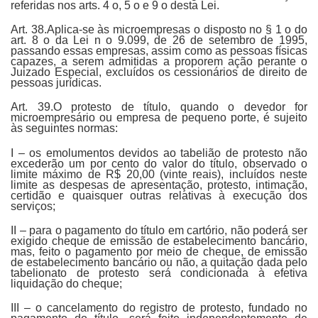
referidas nos arts. 4 o, 5 o e 9 o desta Lei.
Art. 38.Aplica-se às microempresas o disposto no § 1 o do
art. 8 o da Lei n o 9.099, de 26 de setembro de 1995,
passando essas empresas, assim como as pessoas físicas
capazes, a serem admitidas a proporem ação perante o
Juizado Especial, excluídos os cessionários de direito de
pessoas jurídicas.
Art. 39.O protesto de título, quando o devedor for
microempresário ou empresa de pequeno porte, é sujeito
às seguintes normas:
I – os emolumentos devidos ao tabelião de protesto não
excederão um por cento do valor do título, observado o
limite máximo de R$ 20,00 (vinte reais), incluídos neste
limite as despesas de apresentação, protesto, intimação,
certidão e quaisquer outras relativas à execução dos
serviços;
II – para o pagamento do título em cartório, não poderá ser
exigido cheque de emissão de estabelecimento bancário,
mas, feito o pagamento por meio de cheque, de emissão
de estabelecimento bancário ou não, a quitação dada pelo
tabelionato de protesto será condicionada à efetiva
liquidação do cheque;
III – o cancelamento do registro de protesto, fundado no